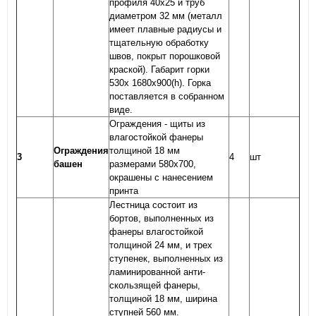
профиля 40х25 и труб
диаметром 32 мм (металл
имеет плавные радиусы и
тщательную обработку
швов, покрыт порошковой
краской). Габарит горки
530х 1680х900(h). Горка
поставляется в собранном
виде.
Ограждения - щиты из
влагостойкой фанеры
Ограждения
толщиной 18 мм
3
4
шт
башен
размерами 580х700,
окрашены с нанесением
принта
Лестница состоит из
бортов, выполненных из
фанеры влагостойкой
толщиной 24 мм, и трех
ступенек, выполненных из
ламинированной анти-
скользящей фанеры,
толщиной 18 мм, ширина
ступней 560 мм.