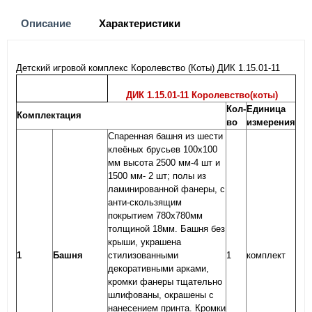
Описание
Характеристики
Детский игровой комплекс Королевство (Коты) ДИК 1.15.01-11
ДИК 1.15.01-11 Королевство(коты)
Кол-
Единица
Комплектация
во
измерения
Спаренная башня из шести
клеёных брусьев 100х100
мм высота 2500 мм-4 шт и
1500 мм- 2 шт; полы из
ламинированной фанеры, с
анти-скользящим
покрытием 780х780мм
толщиной 18мм. Башня без
крыши, украшена
1
Башня
стилизованными
1
комплект
декоративными арками,
кромки фанеры тщательно
шлифованы, окрашены с
нанесением принта. Кромки