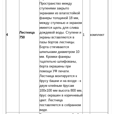
Пространство между
ступенями закрыто
экранами из влагостойкой
фанеры толщиной 18 мм,
между ступенью и экраном
имеется щель для слива
Лестница
дождевой воды. Ступени и
4
1
комплект
750
экраны вставляются в
пазы бортов лестницы.
Борта стягиваются
шпильками диаметром 10
мм. Кромки фанеры
тщательно шлифованы,
борта окрашены при
помощи УФ печати.
Лестница монтируется к
брусу башни и на входе - к
двум клеёным брусам
100х100 мм высота 800 мм,
брус окрашен в коричневый
цвет. Лестница
поставляется в собранном
виде.