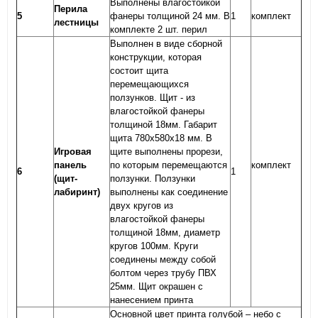
Выполнены влагостойкой
Перила
5
фанеры толщиной 24 мм. В
1
комплект
лестницы
комплекте 2 шт. перил
Выполнен в виде сборной
конструкции, которая
состоит щита
перемещающихся
ползунков. Щит - из
влагостойкой фанеры
толщиной 18мм. Габарит
щита 780х580х18 мм. В
Игровая
щите выполнены прорези,
панель
по которым перемещаются
комплект
6
1
(щит-
ползунки. Ползунки
лабиринт)
выполнены как соединение
двух кругов из
влагостойкой фанеры
толщиной 18мм, диаметр
кругов 100мм. Круги
соединены между собой
болтом через трубу ПВХ
25мм. Щит окрашен с
нанесением принта
Основной цвет принта голубой – небо с