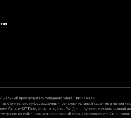
етях
альный производитель товарного знака СКИФ ПРО ®.
 исключительно информационный (ознакомительный) характер и ни при каки
ями Статьи 437 Гражданского кодекса РФ. Для получения исчерпывающей и
телефонам на сайте. Автоматизированный сбор информации с сайта и любое
ения администрации сайта запрещено.