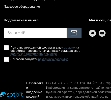
Парковое оборудование
Подписаться на нас
Мы в соц. с
При отправке данной формы, я даю
согласие
на
обработку персональных данных и соглашаюсь с
политикой конфиденциальности
Согласен получать
рекламную рассылку
Разработка
ООО «ПРОГРЕСС БЛАГОУСТРОЙСТВА». Офици
и
Информация на данном интернет-сайте носит
внедрение
публичной офертой, определяемой положени
решений
и характеристиках товаров обращайтесь по 
на 1С-
контента, а так же без письменного разреш
Битрикс
© 2025. Все права защищены.