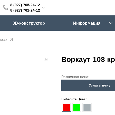
8 (927) 705-24-12
705-24-12
8 (927) 762-24-12
762-24-12
3D-конструктор
Информация
6:00 (мск)
Выходные
ркаут 01
skifpro.ru
г. Самара, Московское шоссе 18км Территория Завода Приборных Подшипников
Воркаут 108 к
ос прайс-листа
Розничная цена:
Узнать цену
Выберите Цвет :