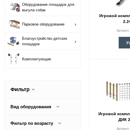
Оборудование площадок для
Оборудование
выгула собак
площадок для
Игровой компл
выгула собак
2.2
Парковое оборудование
Артикул
Парковое
Благоустройство детских
оборудование
У
площадок
Благоустройство
Комплектующие
детских площадок
Комплектующие
Фильтр
Вид оборудования
Игровой компл
Игровой комплекс
ДИК 2
Фильтр по возрасту
Артикул