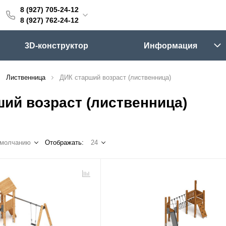
8 (927) 705-24-12
705-24-12
8 (927) 762-24-12
762-24-12
3D-конструктор
Информация
6:00 (мск)
Выходные
Лиственница
ДИК старший возраст (лиственница)
skifpro.ru
ий возраст (лиственница)
г. Самара, Московское шоссе 18км Территория Завода Приборных Подшипников
умолчанию
Отображать:
24
ос прайс-листа