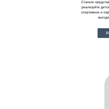
Станьте предст
реализуйте детс
спортивное и па
выгодн
П