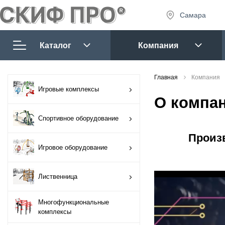
Самара
8 (927) 
8 (927) 
Каталог
Компания
7:30 - 1
Сб-Вс:
Игровые комплексы
Главная
Компания
sales@tm
Игровые комплексы
О компа
Спортивное
оборудование
Спортивное оборудование
Произ
Игровое
Запр
Игровое оборудование
оборудование
Лиственница
Лиственница
Многофункциональные
Многофункциональные
комплексы
комплексы