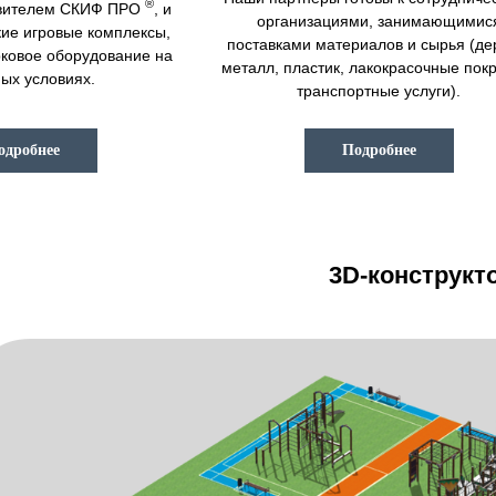
®
авителем СКИФ ПРО
, и
организациями, занимающимис
кие игровые комплексы,
поставками материалов и сырья (де
рковое оборудование на
металл, пластик, лакокрасочные пок
ых условиях.
транспортные услуги).
одробнее
Подробнее
3D-конструкт