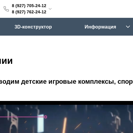
8 (927) 705-24-12
705-24-12
8 (927) 762-24-12
762-24-12
3D-конструктор
Информация
6:00 (мск)
Выходные
skifpro.ru
нии
г. Самара, Московское шоссе 18км Территория Завода Приборных Подшипников
водим детские игровые комплексы, спор
ос прайс-листа