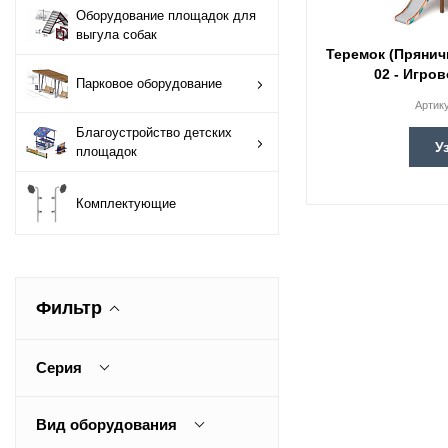
Оборудование площадок для
Оборудование
выгула собак
площадок для
Теремок (Пряничн
выгула собак
02 - Игро
Парковое оборудование
Артик
Парковое
Благоустройство детских
оборудование
У
площадок
Благоустройство
Комплектующие
детских площадок
Комплектующие
Фильтр
Серия
Теремок
Вид оборудования