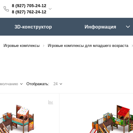
8 (927) 705-24-12
705-24-12
8 (927) 762-24-12
762-24-12
3D-конструктор
Информация
6:00 (мск)
Выходные
Игровые комплексы
Игровые комплексы для младшего возраста
skifpro.ru
г. Самара, Московское шоссе 18км Территория Завода Приборных Подшипников
умолчанию
Отображать:
24
ос прайс-листа