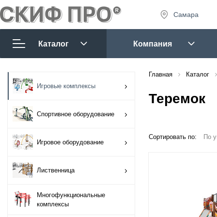
Самара
8 (927) 
8 (927) 
Каталог
Компания
7:30 - 1
Сб-Вс:
Игровые комплексы
Главная
Каталог
sales@tm
Игровые комплексы
Теремок
Спортивное
оборудование
Спортивное оборудование
Игровое
Сортировать по:
По 
Запр
Игровое оборудование
оборудование
Лиственница
Лиственница
Многофункциональные
Многофункциональные
комплексы
комплексы