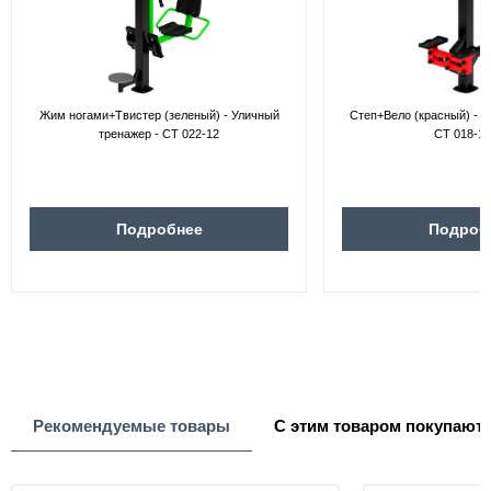
Жим ногами+Твистер (зеленый) - Уличный
Степ+Вело (красный) - У
тренажер - СТ 022-12
СТ 018-11
Подробнее
Подроб
Рекомендуемые товары
С этим товаром покупают