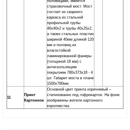
половицами, имеется
страховочный мост. Мост
состоит из сварного
каркаса из стальной
профильной трубы
40х40х2 и трубы 40х25х2,
а также стальных пластин
шириной 40мм длиной 120
мм и половиц из
влагостойкой
ламинированной фанеры
(толщиной 18 мм) с
антискользящим
покрытием 780х373х18 - 4
шт. Габарит моста в плане
1500х780мм.
Основной цвет принта коричневый –
Принт
стилизованно под гофрокартон. На фоне
11
Картонное
изображены жители картонного
королевства.