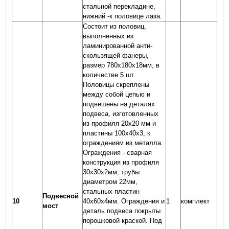
стальной перекладине,
нижний -к половице лаза.
Состоит из половиц,
выполненных из
ламинированной анти-
скользящей фанеры,
размер 780х180х18мм, в
количестве 5 шт.
Половицы скреплены
между собой цепью и
подвешены на деталях
подвеса, изготовленных
из профиля 20х20 мм и
пластины 100х40х3, к
ограждениям из металла.
Ограждения - сварная
конструкция из профиля
30х30х2мм, трубы
диаметром 22мм,
стальных пластин
Подвесной
10
40х60х4мм. Ограждения и
1
комплект
мост
деталь подвеса покрыты
порошковой краской. Под