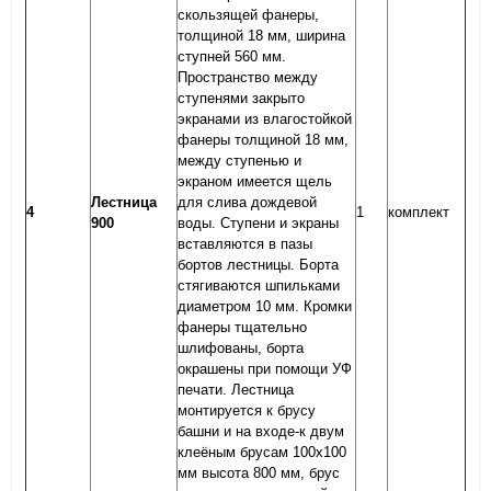
скользящей фанеры,
толщиной 18 мм, ширина
ступней 560 мм.
Пространство между
ступенями закрыто
экранами из влагостойкой
фанеры толщиной 18 мм,
между ступенью и
экраном имеется щель
Лестница
для слива дождевой
4
1
комплект
900
воды. Ступени и экраны
вставляются в пазы
бортов лестницы. Борта
стягиваются шпильками
диаметром 10 мм. Кромки
фанеры тщательно
шлифованы, борта
окрашены при помощи УФ
печати. Лестница
монтируется к брусу
башни и на входе-к двум
клеёным брусам 100х100
мм высота 800 мм, брус