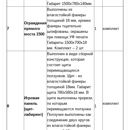
Габарит 1500х780х140мм.
Выполнены из
влагостойкой фанеры
толщиной 18 мм, кромки
Ограждения
фанеры тщательно
7
прямого
1
комплект
шлифованы, окрашены
моста 1500
при помощи УФ печати.
Габариты 1500х700х18
мм. Комплект – 2 шт
Выполнен в виде сборной
конструкции, которая
состоит щита
перемещающихся
ползунков. Щит - из
влагостойкой фанеры
толщиной 18мм. Габарит
щита 780х580х18 мм. В
Игровая
щите выполнены прорези,
панель
по которым
комплект
8
1
(щит-
перемещаются ползунки.
лабиринт)
Ползунки выполнены как
соединение двух кругов
из влагостойкой фанеры