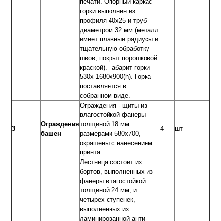
печати. Опорный каркас
горки выполнен из
профиля 40х25 и труб
диаметром 32 мм (металл
имеет плавные радиусы и
тщательную обработку
швов, покрыт порошковой
краской). Габарит горки
530х 1680х900(h). Горка
поставляется в
собранном виде.
Ограждения - щиты из
влагостойкой фанеры
Ограждения
толщиной 18 мм
3
4
шт
башен
размерами 580х700,
окрашены с нанесением
принта
Лестница состоит из
бортов, выполненных из
фанеры влагостойкой
толщиной 24 мм, и
четырех ступенек,
выполненных из
ламинированной анти-