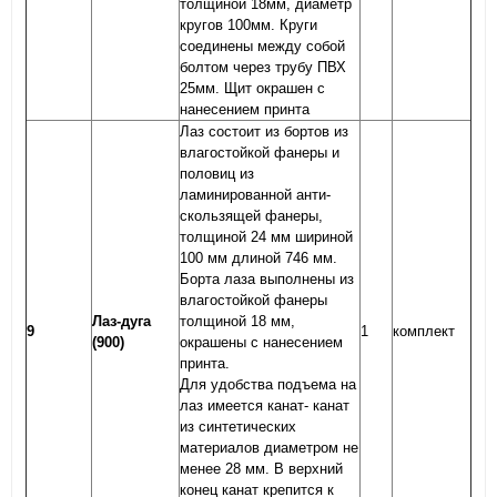
толщиной 18мм, диаметр
кругов 100мм. Круги
соединены между собой
болтом через трубу ПВХ
25мм. Щит окрашен с
нанесением принта
Лаз состоит из бортов из
влагостойкой фанеры и
половиц из
ламинированной анти-
скользящей фанеры,
толщиной 24 мм шириной
100 мм длиной 746 мм.
Борта лаза выполнены из
влагостойкой фанеры
Лаз-дуга
толщиной 18 мм,
9
1
комплект
(900)
окрашены с нанесением
принта.
Для удобства подъема на
лаз имеется канат- канат
из синтетических
материалов диаметром не
менее 28 мм. В верхний
конец канат крепится к