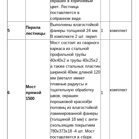
окрашен в коричневый
цвет. Лестница
поставляется в
собранном виде.
Выполнены влагостойкой
Перила
5
фанеры толщиной 24 мм.
1
комплект
лестницы
В комплекте 2 шт. перил
Мост состоит из сварного
каркаса из стальной
профильной трубы
40х40х2 и трубы 40х25х2 ,
а также стальных пластин
шириной 40мм длиной 120
мм (металл имеет
плавные радиусы и
Мост
тщательную обработку
комплект
6
прямой
1
швов, окрашен
1500
порошковой краской)и
половиц из влагостойкой
ламинированной фанеры
(толщиной 18 мм) с анти-
скользящим покрытием
780х373х18 -4 шт. Мост
поставляется в сборе.