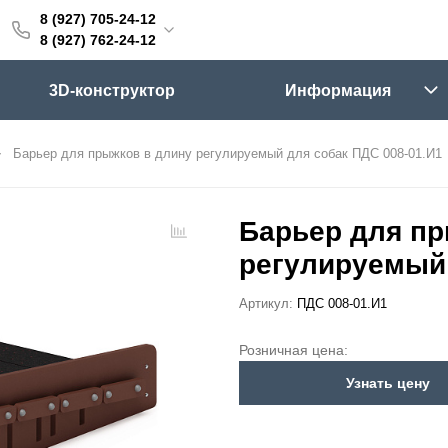
8 (927) 705-24-12
705-24-12
8 (927) 762-24-12
762-24-12
3D-конструктор
Информация
6:00 (мск)
Выходные
Барьер для прыжков в длину регулируемый для собак ПДС 008-01.И1
skifpro.ru
г. Самара, Московское шоссе 18км Территория Завода Приборных Подшипников
Барьер для пр
регулируемый 
ос прайс-листа
Артикул:
ПДС 008-01.И1
Розничная цена:
Узнать цену