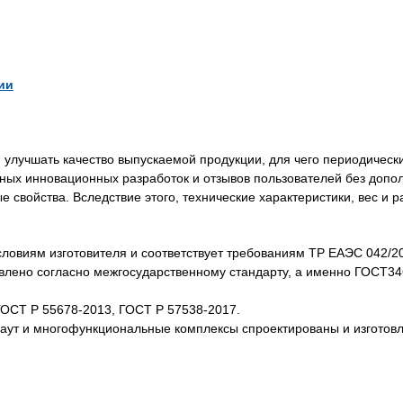
ии
лучшать качество выпускаемой продукции, для чего периодически
нных инновационных разработок и отзывов пользователей без доп
свойства. Вследствие этого, технические характеристики, вес и 
словиям изготовителя и соответствует требованиям ТР ЕАЭС 042/2
товлено согласно межгосударственному стандарту, а именно ГОСТ3
ГОСТ Р 55678-2013, ГОСТ Р 57538-2017.
каут и многофункциональные комплексы спроектированы и изготов