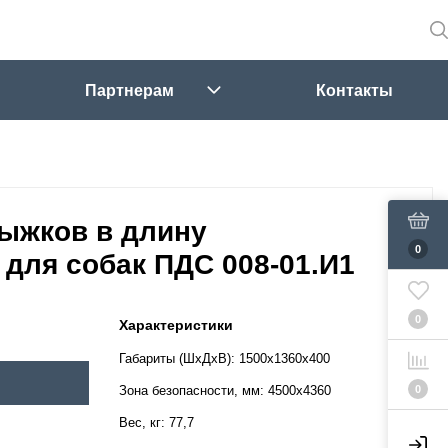
Партнерам
Контакты
ыжков в длину
0
для собак ПДС 008-01.И1
0
Характеристики
Габариты (ШхДхВ):
1500х1360х400
0
Зона безопасности, мм:
4500х4360
Вес, кг:
77,7