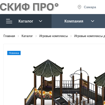
Самара
8 (927) 
8 (927) 
Каталог
Компания
7:30 - 1
Сб-Вс:
Главная
Игровые комплексы
Каталог
Игровые комплексы
Игровые комплексы д
sales@tm
Спортивное
оборудование
Новинка
Игровое
Запр
оборудование
Лиственница
Многофункциональные
комплексы