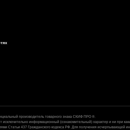
етях
альный производитель товарного знака СКИФ ПРО ®.
 исключительно информационный (ознакомительный) характер и ни при каки
ями Статьи 437 Гражданского кодекса РФ. Для получения исчерпывающей и