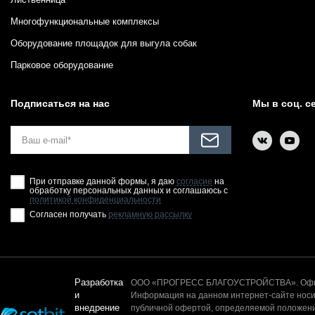
Многофункциональные комплексы
Оборудование площадок для выгула собак
Парковое оборудование
Подписаться на нас
Мы в соц. с
При отправке данной формы, я даю
согласие
на
обработку персональных данных и соглашаюсь с
политикой конфиденциальности
Согласен получать
рекламную рассылку
Разработка
ООО «ПРОГРЕСС БЛАГОУСТРОЙСТВА». Офици
и
Информация на данном интернет-сайте носит
внедрение
публичной офертой, определяемой положени