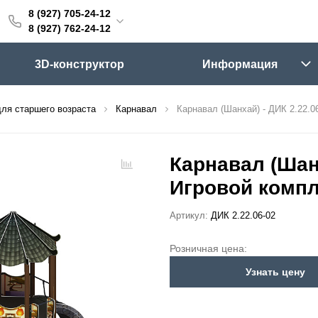
8 (927) 705-24-12
705-24-12
8 (927) 762-24-12
762-24-12
3D-конструктор
Информация
6:00 (мск)
Выходные
ля старшего возраста
Карнавал
Карнавал (Шанхай) - ДИК 2.22.0
skifpro.ru
г. Самара, Московское шоссе 18км Территория Завода Приборных Подшипников
Карнавал (Шанх
Игровой компл
ос прайс-листа
Артикул:
ДИК 2.22.06-02
Розничная цена:
Узнать цену