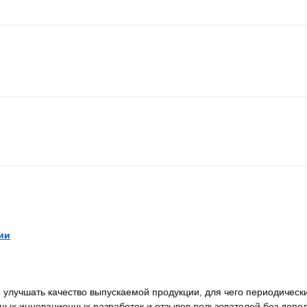
ии
лучшать качество выпускаемой продукции, для чего периодически
нных инновационных разработок и отзывов пользователей без доп