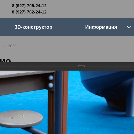
8 (927) 705-24-12
705-24-12
8 (927) 762-24-12
762-24-12
3D-конструктор
Информация
6:00 (мск)
Выходные
2023
skifpro.ru
ио
г. Самара, Московское шоссе 18км Территория Завода Приборных Подшипников
ос прайс-листа