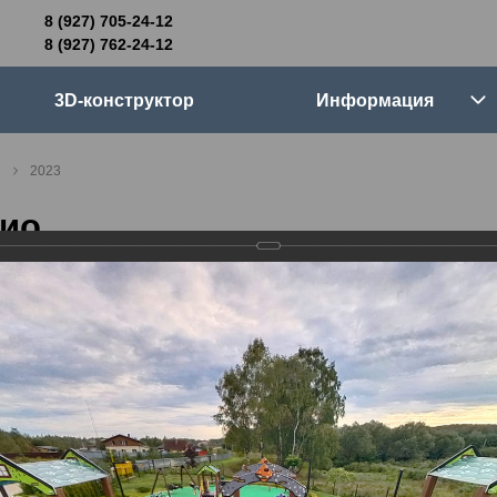
8 (927) 705-24-12
705-24-12
8 (927) 762-24-12
762-24-12
3D-конструктор
Информация
6:00 (мск)
Выходные
2023
skifpro.ru
ио
г. Самара, Московское шоссе 18км Территория Завода Приборных Подшипников
ос прайс-листа