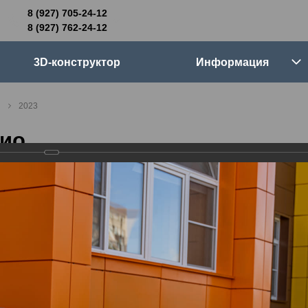
8 (927) 705-24-12
705-24-12
8 (927) 762-24-12
762-24-12
3D-конструктор
Информация
6:00 (мск)
Выходные
2023
skifpro.ru
ио
г. Самара, Московское шоссе 18км Территория Завода Приборных Подшипников
ос прайс-листа