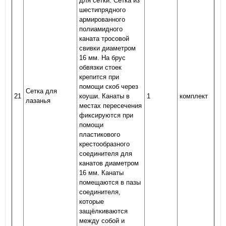
для сетки. Сетка из
шестипрядного
армированного
полиамидного
каната тросовой
свивки диаметром
16 мм. На брус
обвязки стоек
крепится при
помощи скоб через
Сетка для
21
коуши. Канаты в
1
комплект
лазанья
местах пересечения
фиксируются при
помощи
пластикового
крестообразного
соединителя для
канатов диаметром
16 мм. Канаты
помещаются в пазы
соединителя,
которые
защёлкиваются
между собой и