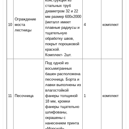
конструкция из
стальных труб
диаметром 32 и 22
мм размер 600х2000
Ограждение
(металл имеет
10
моста
4
комплект
плавные радиусы и
лестницы
тщательную
обработку швов,
покрыт порошковой
краской.
Комплект- 2шт.
Под одной из
восьмигранных
башен расположена
песочница. Борта и
лавки выполнены из
влагостойкой
11
Песочница
фанеры толщиной
1
комплект
18 мм, кромки
фанеры тщательно
шлифованы,
окрашены с
нанесением принта
«Морской»