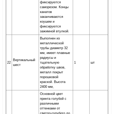
фиксируются
саморезом. Концы
канатов
заканчиваются
коушем и
фиксируются
зажимной втулкой.
Выполнен из
металлической
трубы диаметр 32
мм, имеет плавные
радиусы и
Вертикальный
22
тщательную
1
шт
шест
обработку швов,
металл покрыт
порошковой
краской. Высота
2400 мм,
Основной цвет
принта голубой с
различными
оттенками от
светло-голубого до