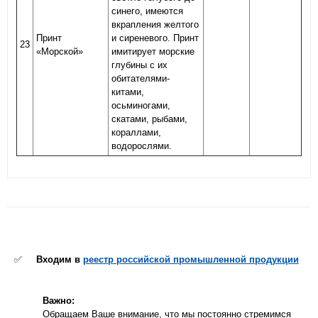
синего, имеются
вкрапления желтого
Принт
и сиреневого. Принт
23
«Морской»
имитирует морские
глубины с их
обитателями-
китами,
осьминогами,
скатами, рыбами,
кораллами,
водорослями.
✅
Входим в
реестр российской промышленной продукции
Важно:
Обращаем Ваше внимание, что мы постоянно стремимся