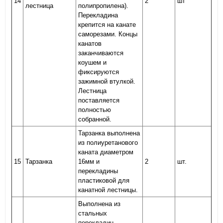
14
2
шт
лестница
полипропилена).
Перекладина
крепится на канате
саморезами. Концы
канатов
заканчиваются
коушем и
фиксируются
зажимной втулкой.
Лестница
поставляется
полностью
собранной.
Тарзанка выполнена
из полиуретанового
каната диаметром
15
Тарзанка
16мм и
2
шт.
перекладины
пластиковой для
канатной лестницы.
Выполнена из
стальных
перекладин,