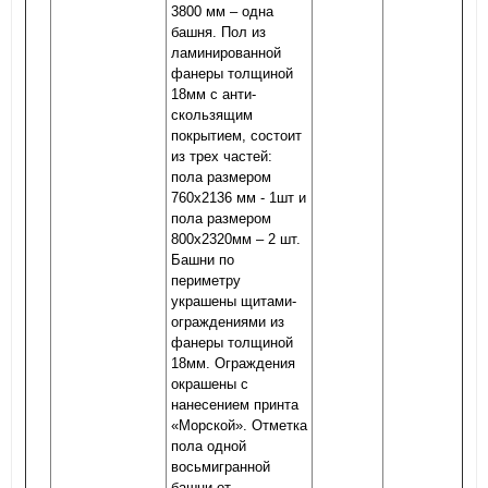
3800 мм – одна
башня. Пол из
ламинированной
фанеры толщиной
18мм с анти-
скользящим
покрытием, состоит
из трех частей:
пола размером
760х2136 мм - 1шт и
пола размером
800х2320мм – 2 шт.
Башни по
периметру
украшены щитами-
ограждениями из
фанеры толщиной
18мм. Ограждения
окрашены с
нанесением принта
«Морской». Отметка
пола одной
восьмигранной
башни от