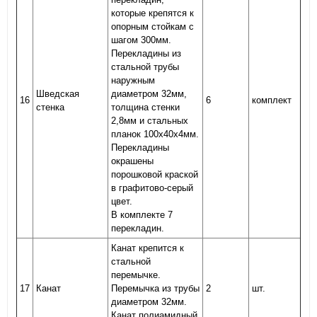
которые крепятся к
опорным стойкам с
шагом 300мм.
Перекладины из
стальной трубы
наружным
Шведская
диаметром 32мм,
16
6
комплект
стенка
толщина стенки
2,8мм и стальных
планок 100х40х4мм.
Перекладины
окрашены
порошковой краской
в графитово-серый
цвет.
В комплекте 7
перекладин.
Канат крепится к
стальной
перемычке.
17
Канат
Перемычка из трубы
2
шт.
диаметром 32мм.
Канат полиамидный