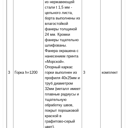
из нержавеющей
стали t 1,5 мм -
цельного листа,
борта выполнены из
влагостойкой
фанеры толщиной
24 мм. Кромки
фанеры тщательно
шлифованы.
Фанера окрашена с
нанесением принта
«Морской».
Опорный каркас
3
Горка h=1200
горки выполнен из
3
комплект
профиля 40х25мм и
труб диаметром
32мм (металл имеет
плавные радиусы и
тщательную
обработку швов,
покрыт порошковой
краской в
графитово-серый
цвет).