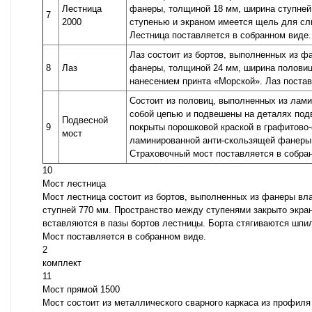
Лестница
фанеры, толщиной 18 мм, ширина ступней
7
2000
ступенью и экраном имеется щель для сл
Лестница поставляется в собранном виде.
Лаз состоит из бортов, выполненных из 
8
Лаз
фанеры, толщиной 24 мм, ширина половиц
нанесением принта «Морской». Лаз постав
Состоит из половиц, выполненных из лам
собой цепью и подвешены на деталях подв
Подвесной
9
покрыты порошковой краской в графитово
мост
ламинированной анти-скользящей фанеры 
Страховочный мост поставляется в собра
10
Мост лестница
Мост лестница состоит из бортов, выполненных из фанеры вл
ступней 770 мм. Пространство между ступенями закрыто экра
вставляются в пазы бортов лестницы. Борта стягиваются шпи
Мост поставляется в собранном виде.
2
комплект
11
Мост прямой 1500
Мост состоит из металлического сварного каркаса из профиля