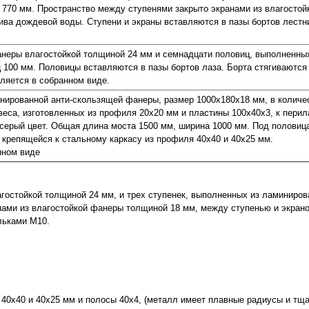
 770 мм. Пространство между ступенями закрыто экранами из влагосто
ива дождевой воды. Ступени и экраны вставляются в пазы бортов лестн
фанеры влагостойкой толщиной 24 мм и семнадцати половиц, выполненны
 100 мм. Половицы вставляются в пазы бортов лаза. Борта стягиваютс
ляется в собранном виде.
инированной анти-скользящей фанеры, размер 1000х180х18 мм, в количе
еса, изготовленных из профиля 20х20 мм и пластины 100х40х3, к перил
-серый цвет. Общая длина моста 1500 мм, ширина 1000 мм. Под половиц
крепящейся к стальному каркасу из профиля 40х40 и 40х25 мм.
нном виде
агостойкой толщиной 24 мм, и трех ступенек, выполненных из ламиниро
нами из влагостойкой фанеры толщиной 18 мм, между ступенью и экран
льками М10.
 40х40 и 40х25 мм и полосы 40х4, (металл имеет плавные радиусы и тщ