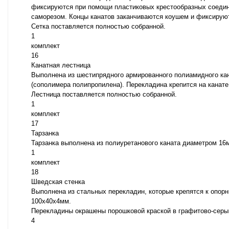
фиксируются при помощи пластиковых крестообразных соедин
саморезом. Концы канатов заканчиваются коушем и фиксирую
Сетка поставляется полностью собранной.
1
комплект
16
Канатная лестница
Выполнена из шестипрядного армированного полиамидного кан
(сополимера полипропилена). Перекладина крепится на канат
Лестница поставляется полностью собранной.
1
комплект
17
Тарзанка
Тарзанка выполнена из полиуретанового каната диаметром 16
1
комплект
18
Шведская стенка
Выполнена из стальных перекладин, которые крепятся к опор
100х40х4мм.
Перекладины окрашены порошковой краской в графитово-серый
4