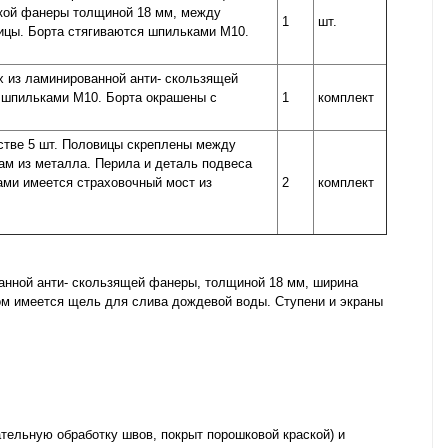
йкой фанеры толщиной 18 мм, между
1
шт.
ицы. Борта стягиваются шпильками М10.
х из ламинированной анти- скользящей
я шпильками М10. Борта окрашены с
1
комплект
стве 5 шт. Половицы скреплены между
ам из металла. Перила и деталь подвеса
ами имеется страховочный мост из
2
комплект
ванной анти- скользящей фанеры, толщиной 18 мм, ширина
ом имеется щель для слива дождевой воды. Ступени и экраны
ательную обработку швов, покрыт порошковой краской) и