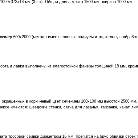
1000х373х18 мм (3 шт). Общая длина моста 1500 мм, ширина 1000 мм.
размер 600х2000 (металл имеет плавные радиусы и тщательную обработк
Борта и лавки выполнены из влагостойкой фанеры толщиной 18 мм, кр
, окрашенных в коричневый цвет сечением 100х100 мм высотой 2500 мм.
ксе имеются: шведские стенки, сетка для лазанья, тарзанка, канат, ги
та тросовой свивки диаметром 16 мм. Крепится на брус обвязки стоек 