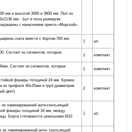
0 мм и высотой 3000 и 3800 мм. Пол из
0х2136 мм - 1шт и пола размером
окрашены с нанесением принта «Морской».
 ширина ската вместе с бортом-760 мм.
1
шт.
0. Состоит из сегментов, которые
1
комплект
0мм. Состоит из сегментов, которые
1
комплект
остойкой фанеры толщиной 24 мм. Кромки
н из профиля 40х25мм и труб диаметром
2
комплект
ый цвет).
х из ламинированной анти-скользящей
йкой фанеры толщиной 18 мм, между
1
шт.
ицы. Борта стягиваются шпильками М10.
х из ламинированной анти- скользящей