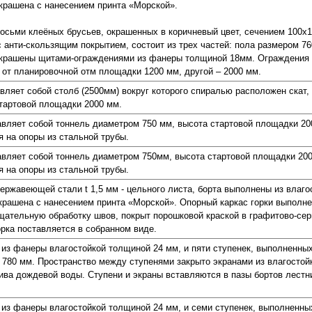
рашена с нанесением принта «Морской».
сьми клеёных брусьев, окрашенных в коричневый цвет, сечением 100х10
анти-скользящим покрытием, состоит из трех частей: пола размером 76
украшены щитами-ограждениями из фанеры толщиной 18мм. Ограждения 
от планировочной отм площадки 1200 мм, другой – 2000 мм.
вляет собой столб (2500мм) вокруг которого спиралью расположен скат,
стартовой площадки 2000 мм.
вляет собой тоннель диаметром 750 мм, высота стартовой площадки 200
я на опоры из стальной трубы.
вляет собой тоннель диаметром 750мм, высота стартовой площадки 200
я на опоры из стальной трубы.
нержавеющей стали t 1,5 мм - цельного листа, борта выполнены из влаг
ашена с нанесением принта «Морской». Опорный каркас горки выполне
ательную обработку швов, покрыт порошковой краской в графитово-сер
орка поставляется в собранном виде.
 из фанеры влагостойкой толщиной 24 мм, и пяти ступенек, выполненны
 780 мм. Пространство между ступенями закрыто экранами из влагосто
ива дождевой воды. Ступени и экраны вставляются в пазы бортов лестн
 из фанеры влагостойкой толщиной 24 мм, и семи ступенек, выполненны