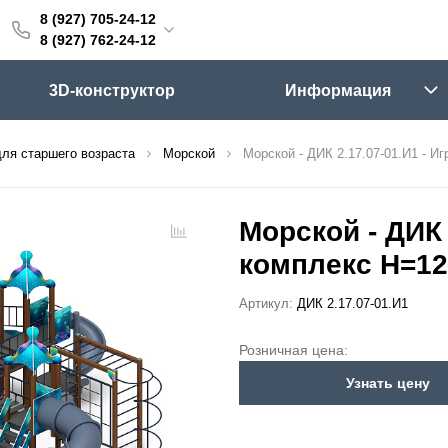
8 (927) 705-24-12
705-24-12
8 (927) 762-24-12
762-24-12
3D-конструктор
Информация
6:00 (мск)
Выходные
ля старшего возраста
Морской
Морской - ДИК 2.17.07-01.И1 - И
skifpro.ru
г. Самара, Московское шоссе 18км Территория Завода Приборных Подшипников
Морской - ДИК 
комплекс H=12
ос прайс-листа
Артикул:
ДИК 2.17.07-01.И1
Розничная цена:
Узнать цену