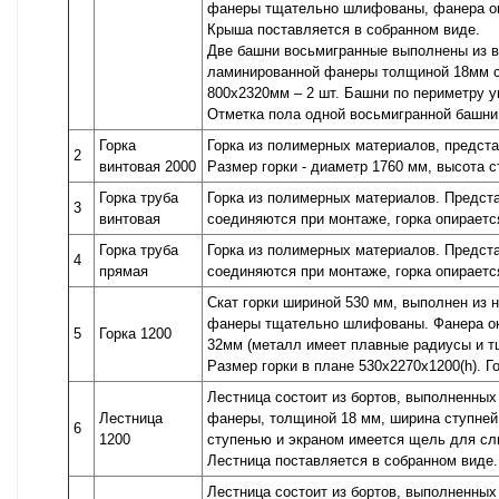
фанеры тщательно шлифованы, фанера ок
Крыша поставляется в собранном виде.
Две башни восьмигранные выполнены из во
ламинированной фанеры толщиной 18мм с 
800х2320мм – 2 шт. Башни по периметру 
Отметка пола одной восьмигранной башни 
Горка
Горка из полимерных материалов, предста
2
винтовая 2000
Размер горки - диаметр 1760 мм, высота 
Горка труба
Горка из полимерных материалов. Предста
3
винтовая
соединяются при монтаже, горка опираетс
Горка труба
Горка из полимерных материалов. Предста
4
прямая
соединяются при монтаже, горка опираетс
Скат горки шириной 530 мм, выполнен из 
фанеры тщательно шлифованы. Фанера окр
5
Горка 1200
32мм (металл имеет плавные радиусы и тщ
Размер горки в плане 530х2270х1200(h). Г
Лестница состоит из бортов, выполненных
Лестница
фанеры, толщиной 18 мм, ширина ступней
6
1200
ступенью и экраном имеется щель для сл
Лестница поставляется в собранном виде.
Лестница состоит из бортов, выполненных