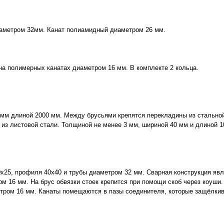
иаметром 32мм. Канат полиамидный диаметром 26 мм.
на полимерных канатах диаметром 16 мм. В комплекте 2 кольца.
 мм длиной 2000 мм. Между брусьями крепятся перекладины из стальной
и из листовой стали. Толщиной не менее 3 мм, шириной 40 мм и длиной 1
х25, профиля 40х40 и трубы диаметром 32 мм. Сварная конструкция явл
ом 16 мм. На брус обвязки стоек крепится при помощи скоб через коуш
етром 16 мм. Канаты помещаются в пазы соединителя, которые защёлки