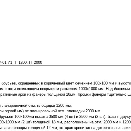
7-01.И1 Н=1200, Н=2000
брусьев, окрашенных в коричневый цвет сечением 100х100 мм и высото
мм с анти-скользящим покрытием размером 1000х1000 мм. Над башнями
коративные арки из фанеры толщиной 18мм. Кромки фанеры тщательно 
т планировочной отм. площадки 1200 мм.
ой горкой мм) от планировочной отм. площадки 2000 мм.
русьев 100х100мм высота 3500 мм (4 шт) и 2500 мм (2 шт). Башня двух
0х1000 мм (2 шт) толщиной 18 мм, расположены на отм. 2000 мм и 1200
ыша из фанеры толщиной 12 мм, которая крепится на декоративные арки