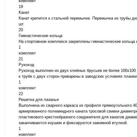
комплект
19
Канат
Канат крепится к стальной перемычке. Перемычка из трубы д
шт.
20
Гимнастические кольца
На спортивном комплексе закреплены гимнастические кольца 
1
комплект
21
Рукоход
Рукоход выполнен из двух клеёных брусьев не более 100х100
к трубе с двух сторон приварены в заводских условиях планк
1
комплект
22
Решетка для лазанья
Выполнена из сварного каркаса из профиля прямоугольного 40
армированного полиамидного каната тросовой свивки диаметр
пластикового крестообразного соединителя для канатов диам
заканчиваются коушем и фиксируются зажимной втулкой.
1
комплект