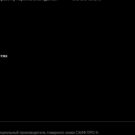
етях
альный производитель товарного знака СКИФ ПРО ®.