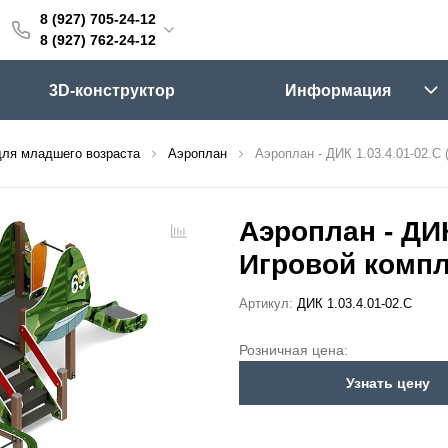
8 (927) 705-24-12
705-24-12
8 (927) 762-24-12
762-24-12
3D-конструктор
Информация
6:00 (мск)
Выходные
для младшего возраста
Аэроплан
Аэроплан - ДИК 1.03.4.01-02.C 
skifpro.ru
г. Самара, Московское шоссе 18км Территория Завода Приборных Подшипников
Аэроплан - ДИК 
Игровой компл
ос прайс-листа
Артикул:
ДИК 1.03.4.01-02.С
Розничная цена:
Узнать цену