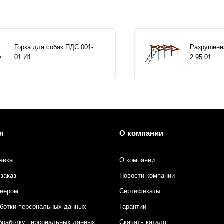
Горка для собак ПДС 001-
Разрушенн
01.И1
2.95.01
я
О компании
авка
О компании
заказ
Новости компании
тнером
Сертификаты
аботки персональных данных
Гарантии
бработку персональных данных
Скачать каталог