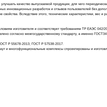
лучшать качество выпускаемой продукции, для чего периодически
нных инновационных разработок и отзывов пользователей без доп
свойства. Вследствие этого, технические характеристики, вес и 
словиям изготовителя и соответствует требованиям ТР ЕАЭС 042/2
товлено согласно межгосударственному стандарту, а именно ГОСТ3
ГОСТ Р 55678-2013, ГОСТ Р 57538-2017.
каут и многофункциональные комплексы спроектированы и изготов